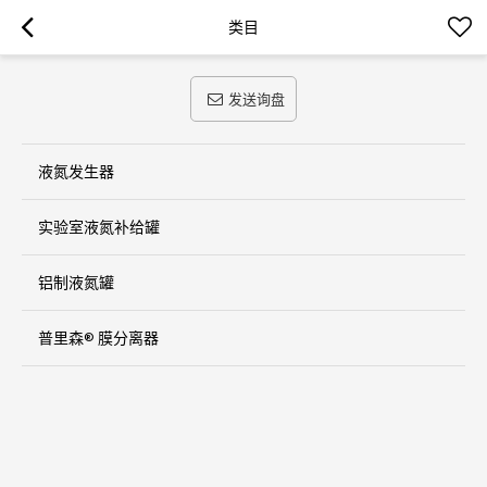
类目
发送询盘
液氮发生器
实验室液氮补给罐
铝制液氮罐
普里森® 膜分离器