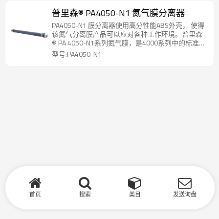
苛环境。
普里森® PA4050-N1 氮气膜分离器
PA4050-N1 膜分离器使用高分性能ABS外壳， 使得
该氮气分离膜产品可以应对各种工作环境。普里森
® PA 4050-N1系列氮气膜，是4000系列中的标准高
压型，专为可靠、高效地现场制氮而设计，广泛应
型号:PA4050-N1
用于需要持续、稳定氮气供应的工业场景。
首页
搜索
类目
发送询盘