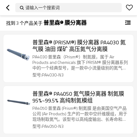
请输入一个搜索词
普里森® 膜分离器
找到
3
个产品关于
普里森® (PRISM®) 膜分离器 PA4030 氮
气膜 油田 煤矿 高压氮气分离膜
PA4030 普里森（Prism®）制氮膜，属于 Air
Products and Chemicals 旗下 PRISM® 膜分离器系列
中的一个经典型号，是一款中小流量级别的氮气膜
组件，常用于 OEM 制氮系统。
型号:PA4030-N3
普里森® PA4050 氮气膜分离器 制氮膜
95%~99.5% 高纯制氮模组
PA4050 普里森 (Prism®) 制氮膜 是由美国空气产品
公司 (Air Products) 生产的一款中空纤维膜组，用于
现场制取氮气。该型号以高纯度输出、长寿命和模
块化设计著称，是车载及工业制氮系统的核心部
型号:PA4050-N3
件。PA4050-P3 外壳和端盖采用 316L 不锈钢材
质，耐腐蚀性更强，适用于海上平台或化工厂等严