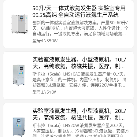
50升/天 一体式液氮发生器 实验室专用
99.5%高纯 全自动运行液氮生产系统
创新的一体型实验室液氮解决方案，产量50~60升/
天，GM制冷机，内置超大液氮罐，人性化设计，全
自动运行，一键液氮导出，满足多领域现场液氮制
备需求。
型号:LNS50W
实验室液氮发生器，小型液氮机，10L/
天，高纯液氮，核磁共振，医疗，制
药，分析仪，低温冻存，LNS10A，杭州
斯卡拉（Scala）LNS10AE 液氮发生器产量10L/天，
斯卡拉
是真正意义上的一体机。内置空压机、制氮机、冷
却器和35L液氮罐，安装方便，连接220V单相电源
即可自动运行。一键启动，液氮制满自动待机。取
型号:LNS10A
液非常方便，不需要停机、不需要增压，打开取液
阀门一键取液。
实验室液氮发生器，小型液氮机，20L/
天，高纯液氮，核磁共振，医疗，制
药，质谱仪，低温冻存，LNS20w，杭
斯卡拉（Scala）LNS20W 液氮发生器产量20L/天，
州斯卡拉
内置空压机、制氮机、冷却器和50L液氮罐，安装方
便，连接冷水机水管，接通220V单相电源即可自动