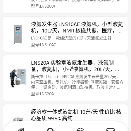
运行。一键启动，液氮制满自动待机。取液非常方
型号:LNS20W
便，不需要停机、不需要增压，打开取液阀门一键
取液。
液氮发生器 LNS10AE 液氮机，小型液氮
机，10L/天，NMR 核磁共振，医疗，制
药，质谱仪，低温冻存, 液氮一体机
LNS10AE 是一款经济型的10升/天液氮发生器
型号:LNS10AE
LNS20A 实验室液氮发生器，液氮制
备，液氮机，小型液氮机，20L/天，高
纯液氮，核磁共振，医疗，制药，质谱
斯卡拉（Scala）LNS20A 液氮发生器产量20L/天，
仪，低温冻存，LNS20A，杭州斯卡拉
内置空压机、制氮机、冷却器和50L液氮罐，安装方
便，一键启动，液氮制满自动待机。取液非常方
便，不需要停机、不需要增压，打开取液阀门一键
型号:LNS20A
取液。
经济款一体式液氮机 10升/天 性价比 核
心品质 99.9% 高纯
LNS10SP 是斯卡拉最新推出的 10L/天经济型液氮发
生器，兼顾性价比与核心品质，旨在让价格敏感型