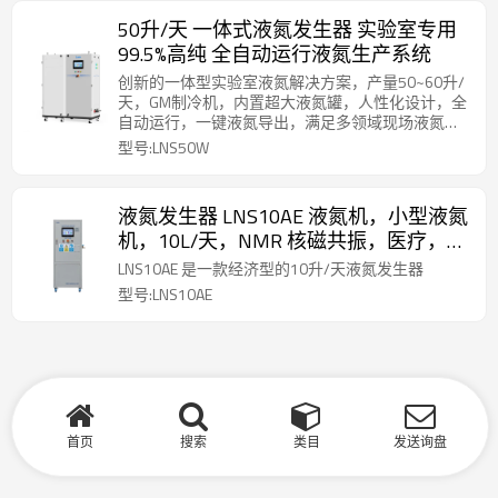
50升/天 一体式液氮发生器 实验室专用
99.5%高纯 全自动运行液氮生产系统
创新的一体型实验室液氮解决方案，产量50~60升/
天，GM制冷机，内置超大液氮罐，人性化设计，全
自动运行，一键液氮导出，满足多领域现场液氮制
备需求。
型号:LNS50W
液氮发生器 LNS10AE 液氮机，小型液氮
机，10L/天，NMR 核磁共振，医疗，制
药，质谱仪，低温冻存, 液氮一体机
LNS10AE 是一款经济型的10升/天液氮发生器
型号:LNS10AE
首页
搜索
类目
发送询盘