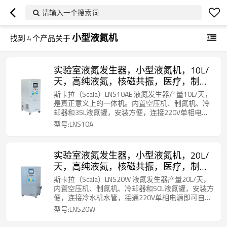
请输入一个搜索词
小型液氮机
找到
4
个产品关于
实验室液氮发生器，小型液氮机，10L/
天，高纯液氮，核磁共振，医疗，制
药，分析仪，低温冻存，LNS10A，杭州
斯卡拉（Scala）LNS10AE 液氮发生器产量10L/天，
斯卡拉
是真正意义上的一体机。内置空压机、制氮机、冷
却器和35L液氮罐，安装方便，连接220V单相电源
即可自动运行。一键启动，液氮制满自动待机。取
型号:LNS10A
液非常方便，不需要停机、不需要增压，打开取液
阀门一键取液。
实验室液氮发生器，小型液氮机，20L/
天，高纯液氮，核磁共振，医疗，制
药，质谱仪，低温冻存，LNS20w，杭
斯卡拉（Scala）LNS20W 液氮发生器产量20L/天，
州斯卡拉
内置空压机、制氮机、冷却器和50L液氮罐，安装方
便，连接冷水机水管，接通220V单相电源即可自动
运行。一键启动，液氮制满自动待机。取液非常方
型号:LNS20W
便，不需要停机、不需要增压，打开取液阀门一键
取液。