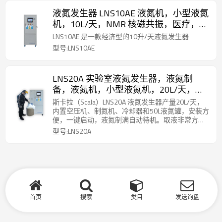
液氮发生器 LNS10AE 液氮机，小型液氮
机，10L/天，NMR 核磁共振，医疗，制
药，质谱仪，低温冻存, 液氮一体机
LNS10AE 是一款经济型的10升/天液氮发生器
型号:LNS10AE
LNS20A 实验室液氮发生器，液氮制
备，液氮机，小型液氮机，20L/天，高
纯液氮，核磁共振，医疗，制药，质谱
斯卡拉（Scala）LNS20A 液氮发生器产量20L/天，
仪，低温冻存，LNS20A，杭州斯卡拉
内置空压机、制氮机、冷却器和50L液氮罐，安装方
便，一键启动，液氮制满自动待机。取液非常方
便，不需要停机、不需要增压，打开取液阀门一键
型号:LNS20A
取液。
首页
搜索
类目
发送询盘