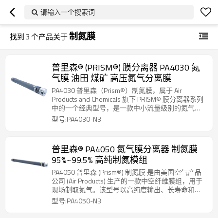
请输入一个搜索词
制氮膜
找到
3
个产品关于
普里森® (PRISM®) 膜分离器 PA4030 氮
气膜 油田 煤矿 高压氮气分离膜
PA4030 普里森（Prism®）制氮膜，属于 Air
Products and Chemicals 旗下 PRISM® 膜分离器系列
中的一个经典型号，是一款中小流量级别的氮气膜
组件，常用于 OEM 制氮系统。
型号:PA4030-N3
普里森® PA4050 氮气膜分离器 制氮膜
95%~99.5% 高纯制氮模组
PA4050 普里森 (Prism®) 制氮膜 是由美国空气产品
公司 (Air Products) 生产的一款中空纤维膜组，用于
现场制取氮气。该型号以高纯度输出、长寿命和模
块化设计著称，是车载及工业制氮系统的核心部
型号:PA4050-N3
件。PA4050-P3 外壳和端盖采用 316L 不锈钢材
质，耐腐蚀性更强，适用于海上平台或化工厂等严