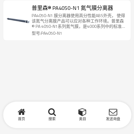
苛环境。
普里森® PA4050-N1 氮气膜分离器
PA4050-N1 膜分离器使用高分性能ABS外壳， 使得
该氮气分离膜产品可以应对各种工作环境。普里森
® PA 4050-N1系列氮气膜，是4000系列中的标准高
压型，专为可靠、高效地现场制氮而设计，广泛应
型号:PA4050-N1
用于需要持续、稳定氮气供应的工业场景。
首页
搜索
类目
发送询盘