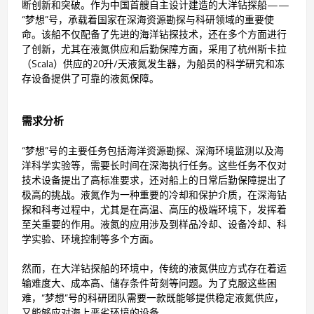
断创新和突破。作为中国首艘自主设计建造的大洋钻探船——
“梦想”号，承载着国家在深海资源勘探与科研领域的重要使
命。该船不仅配备了先进的海洋钻探技术，还在多个方面进行
了创新，尤其在液氮供应和后勤保障方面，采用了杭州斯卡拉
（Scala）供应的20升/天液氮发生器，为船员的科学研究和冻
存设备提供了可靠的液氮保障。
需求分析
“梦想”号的主要任务包括海洋资源勘探、深海环境监测以及海
洋科学实验等，需要长时间在深海执行任务。这些任务不仅对
技术设备提出了高标准要求，还对船上的日常后勤保障提出了
极高的挑战。液氮作为一种重要的冷却和保护介质，在深海钻
探和科考过程中，尤其是在高温、高压的极端环境下，发挥着
至关重要的作用。液氮的应用涉及到样品冷却、设备冷却、科
学实验、环境控制等多个方面。
然而，在大洋钻探船的环境中，传统的液氮供应方式存在着运
输难度大、成本高、储存条件苛刻等问题。为了克服这些困
难，“梦想”号的科研团队需要一款既能够提供稳定液氮供应，
又能够应对海上恶劣环境的设备。